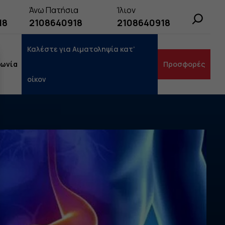
Άνω Πατήσια
Ίλιον
Search
18
2108640918
2108640918
Καλέστε για Αιματοληψία κατ’
νωνία
Προσφορές
οίκον