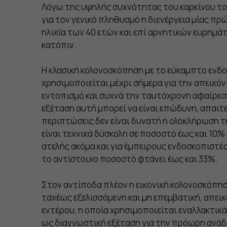
Λόγω της υψηλής συχνότητας του καρκίνου το
για τον γενικό πληθυσμό η διενέργεια μίας π
ηλικία των 40 ετών και επί αρνητικών ευρημά
κατόπιν.
Η κλασική κολονοσκόπηση με το εύκαμπτο ενδο
χρησιμοποιείται μέχρι σήμερα για την απεικόν
εντοπισμό και συχνά την ταυτόχρονη αφαίρε
εξέταση αυτή μπορεί να είναι επώδυνη, απαιτε
περιπτώσεις δεν είναι δυνατή η ολοκλήρωση τ
είναι τεχνικά δύσκολη σε ποσοστό έως και 10% 
ατελής ακόμα και για έμπειρους ενδοσκοπιστές
το αντίστοιχο ποσοστό φτάνει έως και 33%.
Στον αντίποδα πλέον η εικονική κολονοσκόπηση
ταχέως εξελισσόμενη και μη επεμβατική, απει
εντέρου, η οποία χρησιμοποιείται εναλλακτικ
ως διαγνωστική εξέταση για την πρόωρη ανάδ