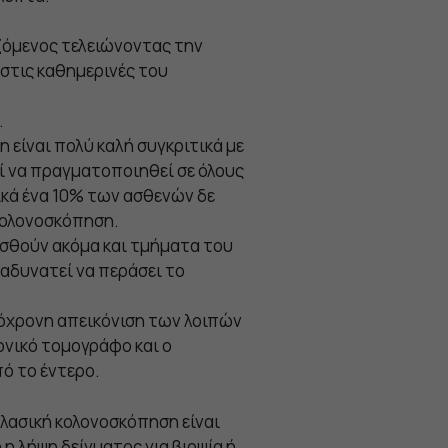
ζόμενος τελειώνοντας την
 στις καθημερινές του
.
 είναι πολύ καλή συγκριτικά με
ί να πραγματοποιηθεί σε όλους
ικά ένα 10% των ασθενών δε
κολονοσκόπηση.
ασθούν ακόμα και τμήματα του
 αδυνατεί να περάσει το
τόχρονη απεικόνιση των λοιπών
ονικό τομογράφο και ο
ό το έντερο.
κλασική κολονοσκόπηση είναι
 η λήψη δείγματος για βιοψία ή