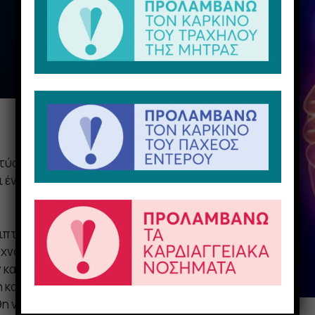
πτύσσεται στο παχύ έντερο ή
αι ένας από τους συχνότερους
ριπτώσεων διαγιγνώσκονται
συχνότητα νεόπλασμα στις
ν καρκίνο του πνεύμονα) και
 και τον καρκίνο του
ήθη νεοπλάσματα.