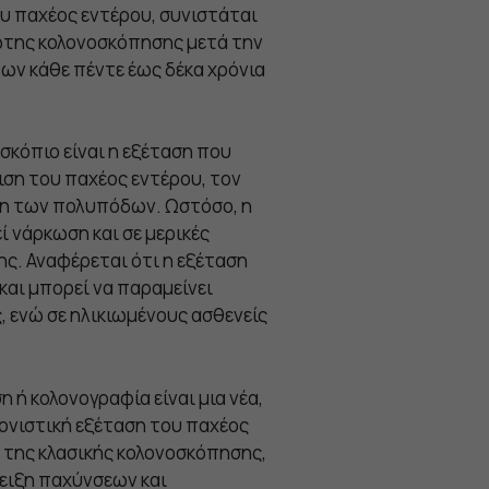
υ παχέος εντέρου, συνιστάται
ρώτης κολονοσκόπησης μετά την
των κάθε πέντε έως δέκα χρόνια
σκόπιο είναι η εξέταση που
ιση του παχέος εντέρου, τον
ση των πολυπόδων. Ωστόσο, η
ί νάρκωση και σε μερικές
ης. Αναφέρεται ότι η εξέταση
και μπορεί να παραμείνει
, ενώ σε ηλικιωμένους ασθενείς
 ή κολονογραφία είναι μια νέα,
κονιστική εξέταση του παχέος
ά της κλασικής κολονοσκόπησης,
ειξη παχύνσεων και