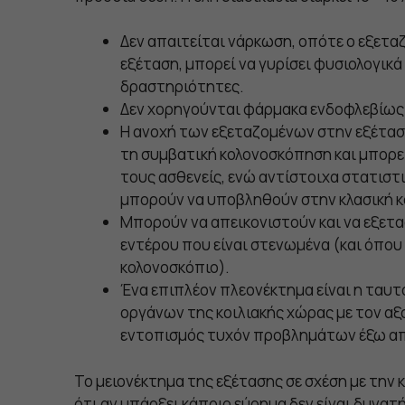
Δεν απαιτείται νάρκωση, οπότε ο εξετα
εξέταση, μπορεί να γυρίσει φυσιολογικά
δραστηριότητες.
Δεν χορηγούνται φάρμακα ενδοφλεβίως
Η ανοχή των εξεταζομένων στην εξέταση
τη συμβατική κολονοσκόπηση και μπορε
τους ασθενείς, ενώ αντίστοιχα στατιστ
μπορούν να υποβληθούν στην κλασική 
Μπορούν να απεικονιστούν και να εξετ
εντέρου που είναι στενωμένα (και όπου
κολονοσκόπιο).
Ένα επιπλέον πλεονέκτημα είναι η ταυ
οργάνων της κοιλιακής χώρας με τον αξ
εντοπισμός τυχόν προβλημάτων έξω απ
Το μειονέκτημα της εξέτασης σε σχέση με την 
ότι αν υπάρξει κάποιο εύρημα δεν είναι δυνατή