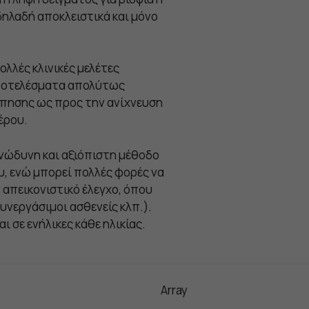
δηλαδή αποκλειστικά και μόνο
ολλές κλινικές μελέτες
 αποτελέσματα απολύτως
όπησης ως προς την ανίχνευση
έρου.
ανώδυνη και αξιόπιστη μέθοδο
υ, ενώ μπορεί πολλές φορές να
απεικονιστικό έλεγχο, όπου
υνεργάσιμοι ασθενείς κλπ.).
 σε ενήλικες κάθε ηλικίας.
Array