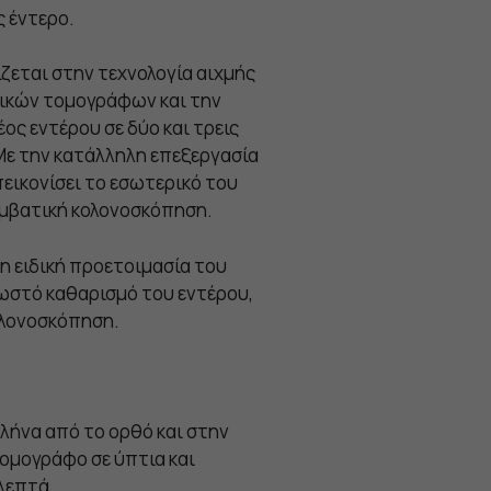
 έντερο.
ίζεται στην τεχνολογία αιχμής
ικών τομογράφων και την
ς εντέρου σε δύο και τρεις
 Με την κατάλληλη επεξεργασία
εικονίσει το εσωτερικό του
συμβατική κολονοσκόπηση.
 η ειδική προετοιμασία του
ωστό καθαρισμό του εντέρου,
ολονοσκόπηση.
λήνα από το ορθό και στην
τομογράφο σε ύπτια και
 λεπτά.