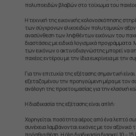
πολυποειδών βλαβών στο τοίχωμα του παχέος
Η τεχνική της εικονικής κολονοσκόπησης στηρ
των σύγχρονων ελικοειδών πολυτομικών αξον
ανασύνθεση των ληφθέντων εικόνων του παχέο
διαστάσεις με ειδικά λογισμικά προγράμματα.
των εικόνων ο ακτινοδιαγνώστης μπορεί να απ
παχέος εντέρου με την ίδια ευκρίνεια με την 
Για την επιτυχία της εξέτασης σημαντική είναι
εξεταζομένου την προηγούμενη μέρα με τον σ
ανάλογη της προετοιμασίας για την κλασική κ
Η διαδικασία της εξέτασης είναι απλή:
Χορηγείται ποσότητα αέρος από ένα λεπτό σω
συνέχεια λαμβάνονται εικόνες με τον αξονικό 
πρόσθια θέση. Η όλη διαδικασία διαρκεί 10 – 15