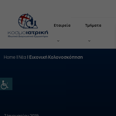
Μετάβαση
σε
περιεχόμενο
Εταιρεία
Τμήματα
Home
|
Νέα
|
Εικονική Κολονοσκόπηση
7 Ιανουαρίου 2019