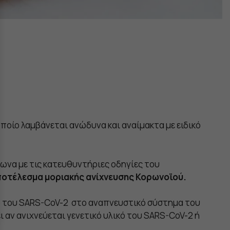
ποίο λαμβάνεται ανώδυνα και αναίμακτα με ειδικό
να με τις κατευθυντήριες οδηγίες του
ποτέλεσμα μοριακής ανίχνευσης Κορωνοϊού.
ικό του SARS-CoV-2 στο αναπνευστικό σύστημα του
ι αν ανιχνεύεται γενετικό υλικό του SARS-CoV-2 ή