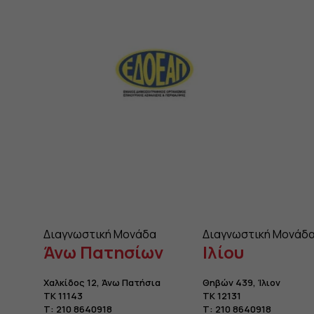
Διαγνωστική Μονάδα
Διαγνωστική Μονάδ
Άνω Πατησίων
Ιλίου
Χαλκίδος 12, Άνω Πατήσια
Θηβών 439, Ίλιον
TK 11143
TK 12131
Τ:
210 8640918
Τ:
210 8640918