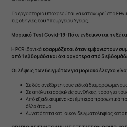
Το εργαστήριο υποχρεούται να καταχωρεί στο Εθνι
τις οδηγίες του Υπουργείου Υγείας.
Μοριακό Test Covid-19: Πότε ενδείκνυται η εξέτ
Η PCR ιδανικά
εφαρμόζεται όταν εμφανιστούν σ
από 1 εβδομάδα και όχι αργότερα από 5 εβδομά
Οι λήψεις των δειγμάτων για μοριακό έλεγχο γίνο
Σε δύο ανεξάρτητους ειδικά διαμορφωμένους
Σε απόλυτα ασφαλείς συνθήκες, τόσο για του
Από εξειδικευμένο και έμπειρο προσωπικό πο
άλλα άτομα
Δυνατότητα κατ’ οίκον δειγματοληψίας κατόπ