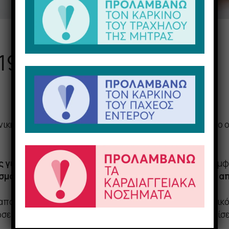
19 – Κορωνοϊού (PCR)
νική PCR
σε δείγμα από την μύτη ή και τον φάρυγγα
το ο
ς για την διάγνωση της λοίμωξης
από SARS-CoV-2 σύμφω
σμα δεν θεωρείται επιβεβαιωμένο χωρίς ένα θετικό α
 αποτέλεσμα) ή όχι (αρνητικό αποτέλεσμα) γενετικό υλ
εις το τεστ είναι αμφίβολο γιατί δεν μπορεί να ξεχωρίσε