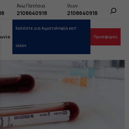
Άνω Πατήσια
Ίλιον
Search
18
2108640918
2108640918
Καλέστε για Αιματοληψία κατ’
νωνία
Προσφορές
οίκον