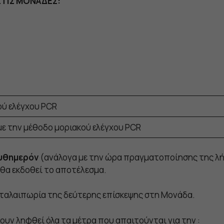
ΣΤΙΣ ΜΟΝΑΔΕΣ:
ού ελέγχου PCR
με την μέθοδο μοριακού ελέγχου PCR
υθημερόν
(ανάλογα με την ώρα πραγματοποίησης της λή
 θα εκδοθεί το αποτέλεσμα.
 ταλαιπωρία της δεύτερης επίσκεψης στη Μονάδα.
ουν ληφθεί όλα τα μέτρα που απαιτούνται για την :