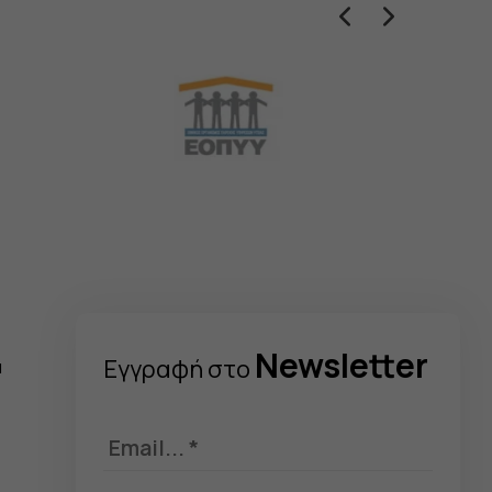
Newsletter
Eγγραφή στo
α