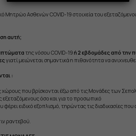
κό Μητρώο Ασθενών COVID-19 στοιχεία του εξεταζόμενο
αση αυτή;
υμπτώματα
της νόσου COVID-19
ή 2 εβδομάδες από την 
δες
γιατί μειώνεται σημαντικά η πιθανότητα να ανιχνευθεί 
νται :
 χώρους που βρίσκονται έξω από τις Μονάδες των Σεπο
ς εξεταζόμενους όσο και για το προσωπικό
υ φέρει ειδικό εξοπλισμό, τηρώντας τις διαδικασίες πο
ιν ραντεβού.