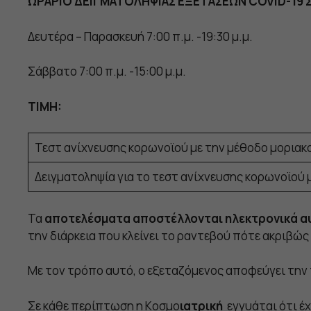
ΩΡΑΡΙΟ ΔΕΙΓΜΑΤΟΛΗΨΙΑΣ ΕΞΕΤΑΣΕΩΝ COVID-19 
Δευτέρα – Παρασκευή 7:00 π.μ. -19:30 μ.μ.
Σάββατο 7:00 π.μ. -15:00 μ.μ.
TIMH:
Τεστ ανίχνευσης κορωνοϊού με την μέθοδο μοριακ
Δειγματοληψία για το τεστ ανίχνευσης κορωνοϊού 
Τα
αποτελέσματα
αποστέλλονται
ηλεκτρονικά
α
την διάρκεια που κλείνει το ραντεβού πότε ακριβώς
Με τον τρόπο αυτό, ο εξεταζόμενος αποφεύγει την
Σε κάθε περίπτωση η Kοσμο
ιατρική
εγγυάται ότι έχ