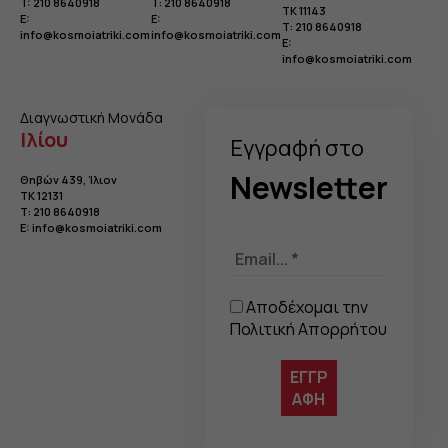
T:
210 8640918
Τ:
210 8640918
TK 11143
E:
E:
Τ:
210 8640918
info@kosmoiatriki.com
info@kosmoiatriki.com
E:
info@kosmoiatriki.com
Διαγνωστική Μονάδα
Ιλίου
Eγγραφή στo
Newsletter
Θηβών 439, Ίλιον
TK 12131
Τ:
210 8640918
E:
info@kosmoiatriki.com
Αποδέχομαι την
Πολιτική Απορρήτου