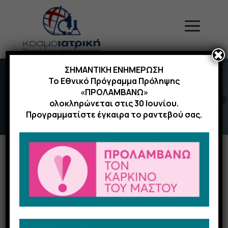
Μετάβαση
σε
Menu
περιεχόμενο
✖
ΣΗΜΑΝΤΙΚΗ ΕΝΗΜΕΡΩΣΗ
Είμαστε συμβεβλημένα διαγνωστικά
Το Εθνικό Πρόγραμμα Πρόληψης
κέντρα με ΕΟΠΥΥ, ΓΕΝ, ΓΕΣ, ΔΕΑ,
«ΠΡΟΛΑΜΒΑΝΩ»
ΕΔΟΕΑΠ, ΕΥΔΑΠ, Τράπεζα της Ελλάδος &
ολοκληρώνεται στις 30 Ιουνίου.
Ιδιωτικές Ασφάλειες.
Προγραμματίστε έγκαιρα το ραντεβού σας.
Home
|
Ασφαλιστικά ταμεία
Ταμεία & Ασφαλιστικές
εταιρίες