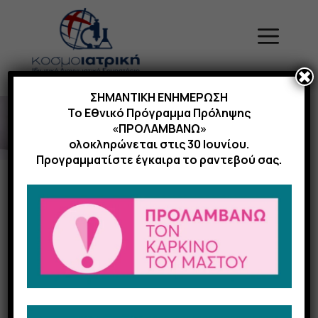
Μετάβαση
σε
Menu
περιεχόμενο
✖
ΣΗΜΑΝΤΙΚΗ ΕΝΗΜΕΡΩΣΗ
Το Εθνικό Πρόγραμμα Πρόληψης
«ΠΡΟΛΑΜΒΑΝΩ»
ολοκληρώνεται στις 30 Ιουνίου.
Προγραμματίστε έγκαιρα το ραντεβού σας.
Εξετάσεις
Σεξουαλικά
Μεταδιδόμενων