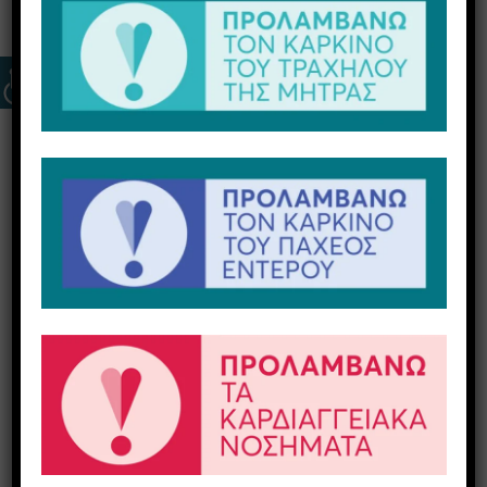
Νοσημάτων
Οι μισοί ασθενείς από αυτούς που νοσούν από
σεξουαλικώς μεταδιδόμενα νοσήματα είναι
κυρίως άτομα που δεν ξεπερνούν τα 25 έτη.
Παρακάτω θα βρείτε σημαντικές πληροφορίες
για τα βασικότερα νοσήματα και τις εξετάσεις
τους που πραγματοποιούνται στο κέντρο μας.
Εξετάσεις για AIDS
Δεν αρκεί μία γενική εξέταση αίματος για να
ανιχνευτεί ο ιός HIV ή τα αντισώματά του. Για
την διαπίστωση της λοίμωξης χρειάζεται η
εφαρμογή μιας αρχικής ανοσοενζυμικής
δοκιμασίας ΕΙΑ, το τεστ HIV.