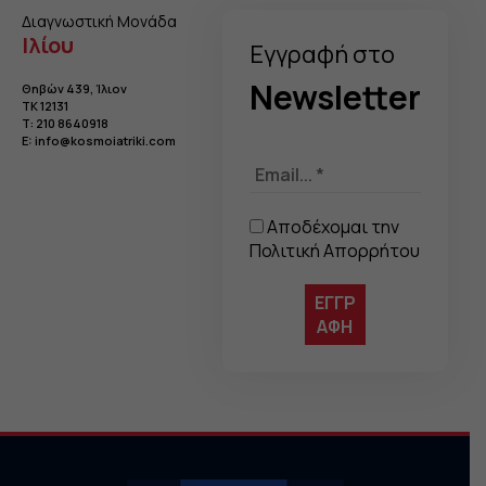
Διαγνωστική Μονάδα
Ιλίου
Eγγραφή στo
Newsletter
Θηβών 439, Ίλιον
TK 12131
Τ:
210 8640918
E:
info@kosmoiatriki.com
Αποδέχομαι την
Πολιτική Απορρήτου