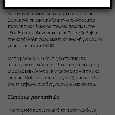
Από τη στιγμή που κάποιος μολυνθεί από τον
ιό HIV σε λίγο χρονικό διάστημα εμφανίζει AIDS
και το ανοσοποιητικό του καταστρέφεται.
Είναι πολύ σημαντικό λοιπόν ο σχολαστικός
προληπτικός έλεγχος, που θα προλάβει την
εξέλιξη της μόλυνσης και ο ασθενής θα λάβει
την κατάλληλη φαρμακευτική αγωγή για να μην
νοσήσει ποτέ από AIDS.
Με τη μέθοδο PCR και τις εξετάσεις PCR
ανιχνεύονται ακόμη και ελάχιστες ποσότητες
ιού αλλά και δίνονται πληροφορίες για το ιϊκό
φορτίο. Μάθετε το κόστος για εξέταση PCR, με
ένα τηλέφωνο στο διαγνωστικό μας κέντρο.
Εξετάσεις για ηπατίτιδα
Η ηπατίτιδα είναι ένα από τα πιο επικίνδυνα