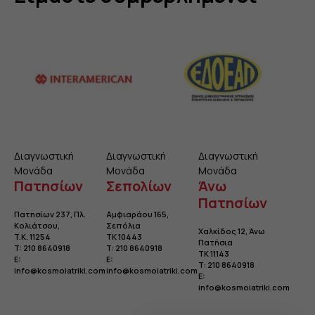
Διαγνωστική
Διαγνωστική
Διαγνωστική
Μονάδα
Μονάδα
Μονάδα
Πατησίων
Σεπολίων
Άνω
Πατησίων
Πατησίων 237, Πλ.
Αμφιαράου 165,
Κολιάτσου
,
Σεπόλια
Χαλκίδος 12, Άνω
T.K. 11254
TK 10443
Πατήσια
T:
210 8640918
Τ:
210 8640918
TK 11143
E:
E:
Τ:
210 8640918
info@kosmoiatriki.com
info@kosmoiatriki.com
E:
info@kosmoiatriki.com