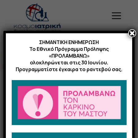
Μετάβαση
σε
Menu
περιεχόμενο
✖
ΣΗΜΑΝΤΙΚΗ ΕΝΗΜΕΡΩΣΗ
Το Εθνικό Πρόγραμμα Πρόληψης
«ΠΡΟΛΑΜΒΑΝΩ»
ολοκληρώνεται στις 30 Ιουνίου.
Προγραμματίστε έγκαιρα το ραντεβού σας.
Αξονική
Στεφανιογραφία
Καρδιάς (CT