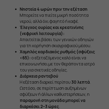
Νηστεία 4 ωρών πριν την εξέταση
Μπορείτε να πιείτε μικρή ποσότητα
νερού, αλλά όχι φαγητό ή καφέ.
Έλεγχος ουρίας και κρεατινίνης
(νεφρική λειτουργία):
Απαιτείται βάσει των γενικών οδηγιών
για τη χορήγηση σκιαγραφικού μέσου.
Χαμηλός καρδιακός ρυθμός (σφύξεις
<65):
ο εξεταζόμενος καλό είναι να
επικοινωνήσει με τον θεράποντα ιατρό
του για σχετικές οδηγίες.
Διάρκεια ραντεβού
Η εξέταση διαρκεί περίπου
30 λεπτά
.
Ωστόσο, σε περίπτωση αυξημένων
σφύξεων ή άλλων καθυστερήσεων, η
παραμονή στη μονάδα μπορεί να
διαρκέσει 2–3 ώρες
.