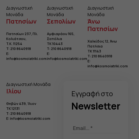
Διαγνωστική
Διαγνωστική
Διαγνωστική
Μονάδα
Μονάδα
Μονάδα
Πατησίων
Σεπολίων
Άνω
Πατησίων
Πατησίων 237, Πλ.
Αμφιαράου 165,
Κολιάτσου
,
Σεπόλια
Χαλκίδος 12, Άνω
T.K. 11254
TK 10443
Πατήσια
T:
210 8640918
Τ:
210 8640918
TK 11143
E:
E:
Τ:
210 8640918
info@kosmoiatriki.com
info@kosmoiatriki.com
E:
info@kosmoiatriki.com
Διαγνωστική Μονάδα
Ιλίου
Eγγραφή στo
Newsletter
Θηβών 439, Ίλιον
TK 12131
Τ:
210 8640918
E:
info@kosmoiatriki.com