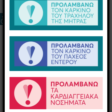
Coronary
Angiography)
Η αξονική στεφανιογραφία καρδιάς αποτελεί
μία προηγμένη,
μη επεμβατική
διαγνωστική
εξέταση που επιτρέπει την ακριβή απεικόνιση
των
στεφανιαίων αρτηριών
, δηλαδή των
αγγείων που αιματώνουν την καρδιά.
Χρησιμοποιείται για την ανίχνευση
στενώσεων ή αποφράξεων
, χωρίς την ανάγκη
καθετηριασμού, όπως συμβαίνει στην κλασική
(επεμβατική) στεφανιογραφία.
Πότε συνιστάται
Η αξονική στεφανιογραφία καρδιάς ενδείκνυται