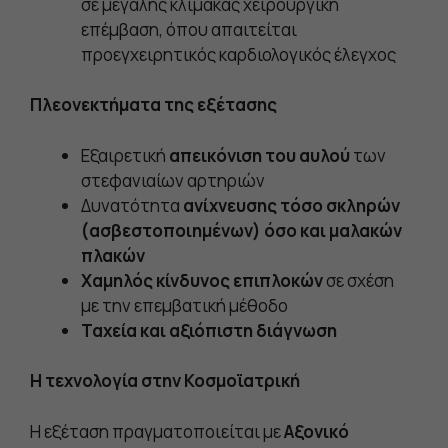
σε μεγάλης κλίμακας χειρουργική
επέμβαση, όπου απαιτείται
προεγχειρητικός καρδιολογικός έλεγχος
Πλεονεκτήματα της εξέτασης
Εξαιρετική
απεικόνιση του αυλού
των
στεφανιαίων αρτηριών
Δυνατότητα
ανίχνευσης τόσο σκληρών
(ασβεστοποιημένων) όσο και μαλακών
πλακών
Χαμηλός κίνδυνος επιπλοκών
σε σχέση
με την επεμβατική μέθοδο
Ταχεία και αξιόπιστη διάγνωση
Η τεχνολογία στην Κοσμοϊατρική
Η εξέταση πραγματοποιείται με
Αξονικό