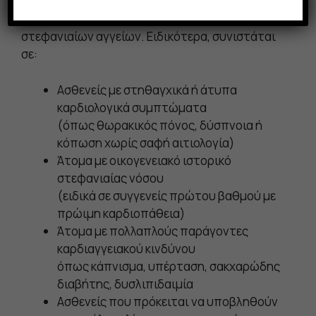
σε περιπτώσεις όπου απαιτείται έγκαιρη και
αξιόπιστη εκτίμηση της κατάστασης των
στεφανιαίων αγγείων. Ειδικότερα, συνιστάται
σε:
Ασθενείς με στηθαγχικά ή άτυπα
καρδιολογικά συμπτώματα
(όπως θωρακικός πόνος, δύσπνοια ή
κόπωση χωρίς σαφή αιτιολογία)
Άτομα με οικογενειακό ιστορικό
στεφανιαίας νόσου
(ειδικά σε συγγενείς πρώτου βαθμού με
πρώιμη καρδιοπάθεια)
Άτομα με πολλαπλούς παράγοντες
καρδιαγγειακού κινδύνου
όπως κάπνισμα, υπέρταση, σακχαρώδης
διαβήτης, δυσλιπιδαιμία
Ασθενείς που πρόκειται να υποβληθούν