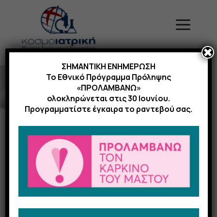
Μετάβαση
σε
Menu
περιεχόμενο
✖
ΣΗΜΑΝΤΙΚΗ ΕΝΗΜΕΡΩΣΗ
Το Εθνικό Πρόγραμμα Πρόληψης
«ΠΡΟΛΑΜΒΑΝΩ»
ολοκληρώνεται στις 30 Ιουνίου.
Προγραμματίστε έγκαιρα το ραντεβού σας.
Εξετάσεις
Κοπράνων &
Ούρων