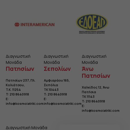
Διαγνωστική
Διαγνωστική
Διαγνωστική
Μονάδα
Μονάδα
Μονάδα
Πατησίων
Σεπολίων
Άνω
Πατησίων
Πατησίων 237, Πλ.
Αμφιαράου 165,
Κολιάτσου
,
Σεπόλια
Χαλκίδος 12, Άνω
T.K. 11254
TK 10443
Πατήσια
T:
210 8640918
Τ:
210 8640918
TK 11143
E:
E:
Τ:
210 8640918
info@kosmoiatriki.com
info@kosmoiatriki.com
E:
info@kosmoiatriki.com
Διαγνωστική Μονάδα