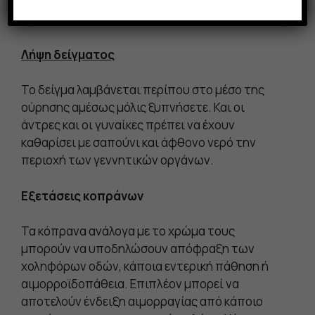
ή να βοηθήσει παράλληλα στην ανίχνευση
καρκίνου άλλων οργάνων.
Λήψη δείγματος
Το δείγμα λαμβάνεται περίπου στο μέσο της
ούρησης αμέσως μόλις ξυπνήσετε. Και οι
άντρες και οι γυναίκες πρέπει να έχουν
καθαρίσει με σαπούνι και άφθονο νερό την
περιοχή των γεννητικών οργάνων.
Εξετάσεις κοπράνων
Τα κόπρανα ανάλογα με το χρώμα τους
μπορούν να υποδηλώσουν απόφραξη των
χοληφόρων οδών, κάποια εντερική πάθηση ή
αιμορροϊδοπάθεια. Επιπλέον μπορεί να
αποτελούν ένδειξη αιμορραγίας από κάποιο