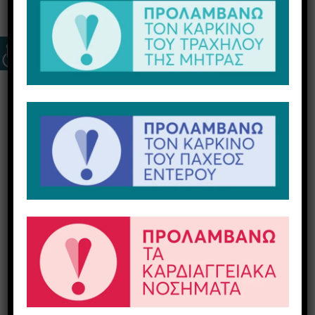
Εξετάσεις ούρων
Οι εξετάσεις ούρων είναι πιο κοινές αναλύσεις
στο απαραίτητο ετήσιο check up και αυτό γιατί
τα ούρα παρέχουν ένα σύνολο σημαντικών
πληροφοριών για τον οργανισμό. Πολλά τεστ
γίνονται στο εργαστήριο. Για παράδειγμα η
παρουσία σακχάρου υποδηλώνει διαβήτη, η
παρουσία πρωτεΐνης ή αίματος υποδηλώνει
νόσους των νεφρών.
Μαζί με τα ούρα που αποβάλλονται από το
σώμα, φεύγουν και παθολογικά κύτταρα που
μπορεί να φανούν χρήσιμα στον κυτταρολόγο
για να αναγνωριστεί το δείγμα. Είναι μία
εξέταση που μπορεί να προσφέρει στη
διάγνωση του καρκίνου της ουροδόχου κύστης