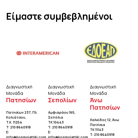
Είμαστε συμβεβλημένοι
Διαγνωστική
Διαγνωστική
Διαγνωστική
Μονάδα
Μονάδα
Μονάδα
Πατησίων
Σεπολίων
Άνω
Πατησίων
Πατησίων 237, Πλ.
Αμφιαράου 165,
Κολιάτσου
,
Σεπόλια
Χαλκίδος 12, Άνω
T.K. 11254
TK 10443
Πατήσια
T:
210 8640918
Τ:
210 8640918
TK 11143
E:
E:
Τ:
210 8640918
info@kosmoiatriki.com
info@kosmoiatriki.com