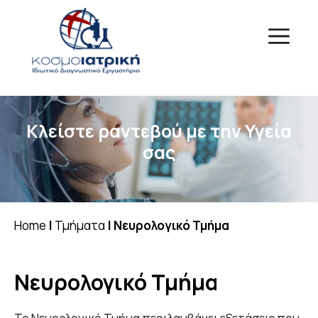
Μετάβαση
σε
Menu
περιεχόμενο
Kλείστε ραντεβού με την Υγεία
σας
Home
|
Τμήματα
|
Νευρολογικό Τμήμα
Νευρολογικό Τμήμα