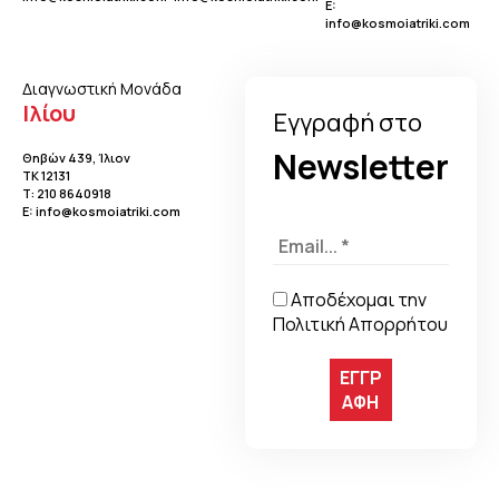
E:
info@kosmoiatriki.com
Διαγνωστική Μονάδα
Ιλίου
Eγγραφή στo
Newsletter
Θηβών 439, Ίλιον
TK 12131
Τ:
210 8640918
E:
info@kosmoiatriki.com
Αποδέχομαι την
Πολιτική Απορρήτου