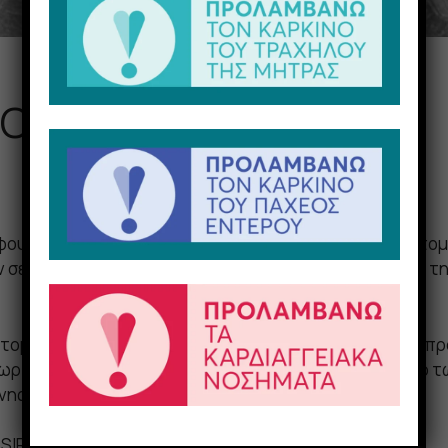
 Οδόντων
ου είμαστε σε θέση να λαμβάνουμε λεπτές εγκάρσιες τομέ
 σε κλίμακα 1:1 τη συνολική εικόνα της οδοντοστοιχίας τ
 τομέα της Οδοντιατρικής Ψηφιακής Απεικόνισης, που π
ωρίζουν για την ποιότητα των και την αξιοπιστία τόσο
νης ιατρικής ομάδας μας.
 SIRONA/SIEMENS 3D Orhophos SL 3D: