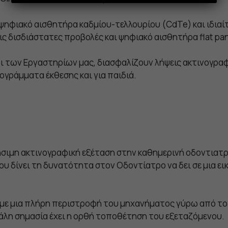
 ψηφιακό αισθητήρα καδμίου-τελλουρίου (CdTe) και ιδιαίτ
ις δισδιάστατες προβολές και ψηφιακό αισθητήρα flat pa
οι των Εργαστηρίων μας, διασφαλίζουν λήψεις ακτινογρα
ογράμματα έκθεσης και για παιδιά.
σιμη ακτινογραφική εξέταση στην καθημερινή οδοντιατρ
υ δίνει τη δυνατότητα στον Οδοντίατρο να δει σε μια εικ
, με μια πλήρη περιστροφή του μηχανήματος γύρω από το
άλη σημασία έχει η ορθή τοποθέτηση του εξεταζόμενου.