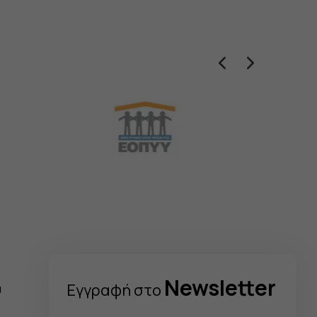
Newsletter
Eγγραφή στo
α