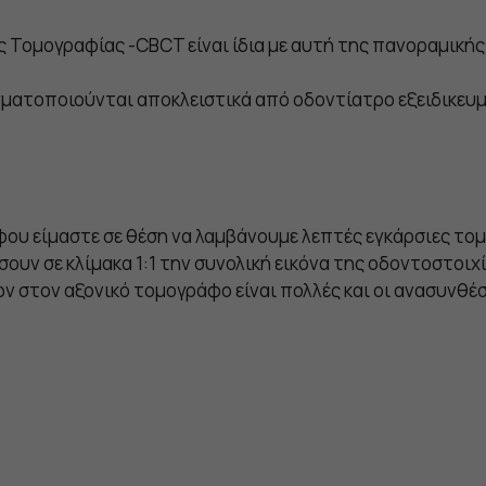
ς Τομογραφίας -CBCT είναι ίδια με αυτή της πανοραμικής
ματοποιούνται αποκλειστικά από οδοντίατρο εξειδικευμέ
ου είμαστε σε θέση να λαμβάνουμε λεπτές εγκάρσιες τομέ
ουν σε κλίμακα 1:1 την συνολική εικόνα της οδοντοστοιχί
ν στον αξονικό τομογράφο είναι πολλές και οι ανασυνθ