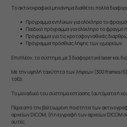
Το ακτινογραφικό μηχάνημα διαθέτει πολλά διαφο
Πρόγραμμα ενηλίκων για ολόκληρο το φραγμό
Παιδικό πρόγραμμα για ολόκληρο το φραγμό 
Πρόγραμμα για τις κροταφογναθικές διαρθρώσε
Πρόγραμμα πρόσθιας λήψης των ιγμορείων.
Επιπλέον, το σύστημα, με 3 διαφορετικά laser και
Με την υψηλή ταχύτητα των λήψεων (300 frames/S)
τόξο.
Το μοναδικό του σύστημα εστίασης (αυτόματα ή χε
Πέρα από την βελτιωμένη ποιότητα των ακτινογρα
αρχείων DICOM, (ή η εγγραφή των αρχείων DICOM σ
αυτές.