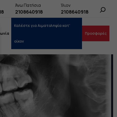
Άνω Πατήσια
Ίλιον
Search
18
2108640918
2108640918
Καλέστε για Αιματοληψία κατ’
νωνία
Προσφορές
οίκον