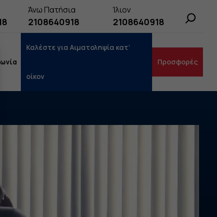
Άνω Πατήσια
Ίλιον
Search
18
2108640918
2108640918
Καλέστε για Αιματοληψία κατ’
νωνία
Προσφορές
οίκον