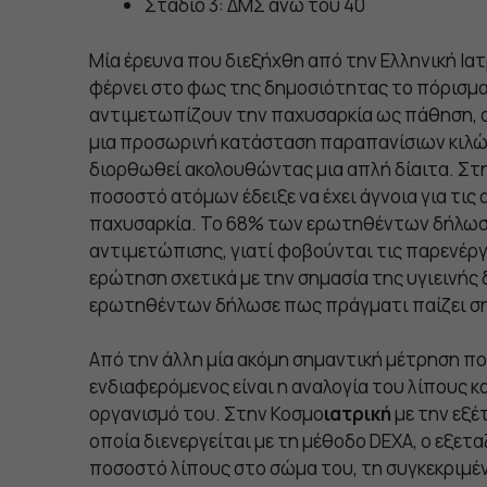
Στάδιο 3: ΔΜΣ άνω του 40
Μία έρευνα που διεξήχθη από την Ελληνική Ια
φέρνει στο φως της δημοσιότητας το πόρισμα 
αντιμετωπίζουν την παχυσαρκία ως πάθηση, α
μια προσωρινή κατάσταση παραπανίσιων κιλών
διορθωθεί ακολουθώντας μια απλή δίαιτα. Στη
ποσοστό ατόμων έδειξε να έχει άγνοια για τις
παχυσαρκία. Το 68% των ερωτηθέντων δήλωσαν
αντιμετώπισης, γιατί φοβούνται τις παρενέρ
ερώτηση σχετικά με την σημασία της υγιεινή
ερωτηθέντων δήλωσε πως πράγματι παίζει ση
Από την άλλη μία ακόμη σημαντική μέτρηση που
ενδιαφερόμενος είναι η αναλογία του λίπους κ
οργανισμό του. Στην Κοσμο
ιατρική
με την εξέ
οποία διενεργείται με τη μέθοδο DEXA, ο εξετ
ποσοστό λίπους στο σώμα του, τη συγκεκριμέν