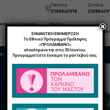
Πατήσια
Σεπόλια
2108640918
21086409
Ανθρώπινο Δυναμικό
Πακέτα
✖
Νέα
Επικοι
ΣΗΜΑΝΤΙΚΗ ΕΝΗΜΕΡΩΣΗ
Το Εθνικό Πρόγραμμα Πρόληψης
Εξετάσεων
«ΠΡΟΛΑΜΒΑΝΩ»
ολοκληρώνεται στις 30 Ιουνίου.
ση
Προγραμματίστε έγκαιρα το ραντεβού σας.