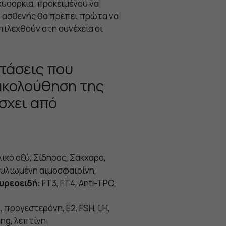
χυσαρκία, προκειμένου να
Ο ασθενής θα πρέπει πρώτα να
επιλεχθούν στη συνέχεια οι
ετάσεις που
ρακολούθηση της
σχει από
ικό οξύ, Σίδηρος, Σάκχαρο,
υλιωμένη αιμοσφαιρίνη,
θυρεοειδή:
FT3, FT4, Anti-TPO,
 προγεστερόνη, E2, FSH, LH,
ng, λεπτίνη