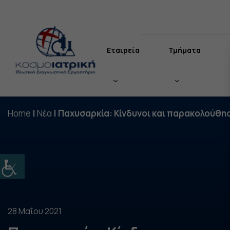
Μετάβαση
σε
περιεχόμενο
Εταιρεία
Τμήματα
Home
|
Νέα
|
Παχυσαρκία: Κίνδυνοι και παρακολούθη
28 Μαΐου 2021