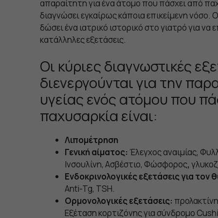
απαραίτητη για ένα άτομο που πάσχει από πα
διαγνώσει εγκαίρως κάποια επικείμενη νόσο. 
δώσει ένα ιατρικό ιστορικό στο γιατρό για να 
κατάλληλες εξετάσεις.
Οι κύριες διαγνωστικές εξ
διενεργούνται για την πα
υγείας ενός ατόμου που πά
παχυσαρκία είναι:
Λιπομέτρηση
Γενική αίματος:
Έλεγχος αναιμίας, Φυλλ
Ινσουλίνη, Ασβέστιο, Φώσφορος
,
γλυκοζ
Ενδοκρινολογικές εξετάσεις για τον 
Anti-Tg, TSH.
Ορμονολογικές εξετάσεις:
προλακτίνη,
Eξέταση κορτιζόνης για σύνδρομο Cushi