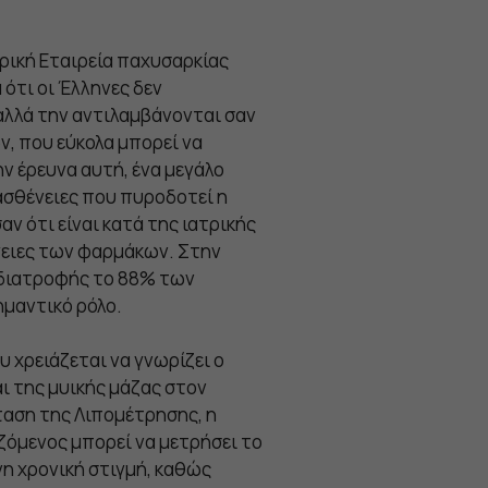
τρική Εταιρεία παχυσαρκίας
ότι οι Έλληνες δεν
λλά την αντιλαμβάνονται σαν
, που εύκολα μπορεί να
ν έρευνα αυτή, ένα μεγάλο
 ασθένειες που πυροδοτεί η
 ότι είναι κατά της ιατρικής
γειες των φαρμάκων. Στην
ς διατροφής το 88% των
μαντικό ρόλο.
 χρειάζεται να γνωρίζει ο
αι της μυικής μάζας στον
ταση της Λιπομέτρησης, η
αζόμενος μπορεί να μετρήσει το
η χρονική στιγμή, καθώς