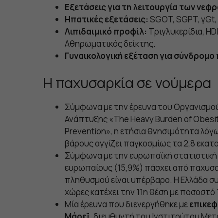
Εξετάσεις για τη λειτουργία των νεφ
Ηπατικές εξετάσεις:
SGOT, SGPT, γGt, 
Λιπιδαιμικό προφίλ:
Τριγλυκερίδια, HDL
Αθηρωματικός δείκτης.
Γυναικολογική εξέταση για σύνδρομ
Η παχυσαρκία σε νούμερα
Σύμφωνα με την έρευνα του Οργανισμού
Ανάπτυξης «The Heavy Burden of Obesit
Prevention», η ετήσια θνησιμότητα λό
βάρους αγγίζει παγκοσμίως τα 2,8 εκα
Σύμφωνα με την ευρωπαϊκή στατιστική 
ευρωπαίους (15,9%) πάσχει από παχυσαρ
πληθυσμού είναι υπέρβαρο. Η Ελλάδα συ
χώρες κατέχει την 11η θέση με ποσοστό 
Μία έρευνα που διενεργήθηκε με
επικεφ
Μάρεϊ
, διευθυντή του Ινστιτούτου Μετ