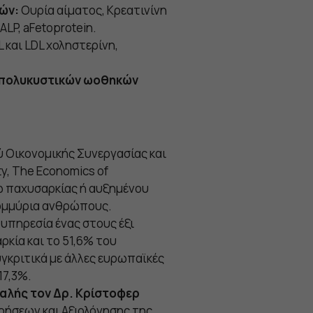
ρών:
Ουρία αίματος, Κρεατινίνη
ALP, aFetoprotein.
 και LDL χοληστερίνη,
ο πολυκυστικών ωοθηκών
 Οικονομικής Συνεργασίας και
y, The Economics of
γω παχυσαρκίας ή αυξημένου
τομμύρια ανθρώπους.
υπηρεσία ένας στους έξι
κία και το 51,6% του
γκριτικά με άλλες ευρωπαϊκές
17,3%.
αλής τον Δρ. Κρίστοφερ
ρήσεων και Αξιολόγησης της