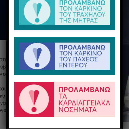
ι στην υπερβολική συσσώρευση
οβλήματα στην υγεία και
ντα.
αι να παρακολουθούν τακτικά
 κατάλληλες διαγνωστικές
 να διαγνώσουν έγκαιρα την
ργανισμό που πάσχει από