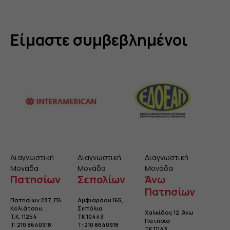
Είμαστε συμβεβλημένοι
Διαγνωστική
Διαγνωστική
Διαγνωστική
Μονάδα
Μονάδα
Μονάδα
Πατησίων
Σεπολίων
Άνω
Πατησίων
Πατησίων 237, Πλ.
Αμφιαράου 165,
Κολιάτσου
,
Σεπόλια
Χαλκίδος 12, Άνω
T.K. 11254
TK 10443
Πατήσια
T:
210 8640918
Τ:
210 8640918
TK 11143