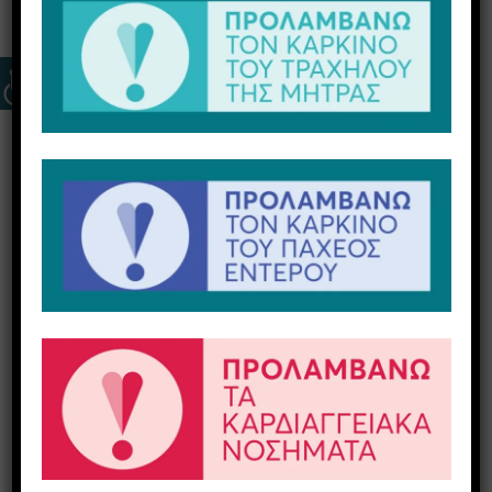
Πνευμόνων (DLCO)
Η εξέταση (Μέτρηση Διαχυτικής Ικανότητας
των Πνευμόνων – DLCO) αποτελεί μια
εξειδικευμένη διαγνωστική μέθοδο που
προχωρά ένα βήμα πέρα από την κλασική
σπιρομέτρηση. Ενώ η σπιρομέτρηση μετρά τον
όγκο του αέρα που μετακινείται, η DLCO
αξιολογεί την ουσία της αναπνοής:
πόσο
αποτελεσματικά περνά το οξυγόνο από τους
πνεύμονες στην κυκλοφορία του αίματος.
Πού χρησιμεύει η εξέταση;
Η DLCO είναι ένα πολύτιμο διαγνωστικό
εργαλείο και κρίνεται απαραίτητη για: