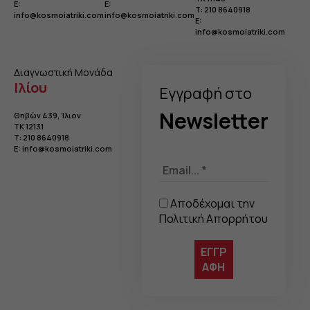
E:
E:
Τ:
210 8640918
info@kosmoiatriki.com
info@kosmoiatriki.com
E:
info@kosmoiatriki.com
Διαγνωστική Μονάδα
Ιλίου
Eγγραφή στo
Newsletter
Θηβών 439, Ίλιον
TK 12131
Τ:
210 8640918
E:
info@kosmoiatriki.com
Αποδέχομαι την
Πολιτική Απορρήτου