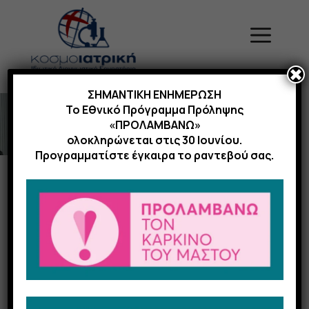
Μετάβαση
σε
Menu
περιεχόμενο
✖
ΣΗΜΑΝΤΙΚΗ ΕΝΗΜΕΡΩΣΗ
Το Εθνικό Πρόγραμμα Πρόληψης
«ΠΡΟΛΑΜΒΑΝΩ»
ολοκληρώνεται στις 30 Ιουνίου.
Προγραμματίστε έγκαιρα το ραντεβού σας.
Έλεγχος
Διαχυτικής
Ικανότητας των