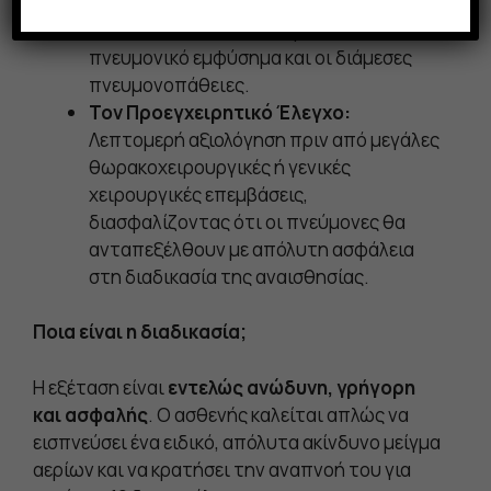
Τη Διάγνωση & Παρακολούθηση
παθήσεων όπως η πνευμονική ίνωση, το
πνευμονικό εμφύσημα και οι διάμεσες
πνευμονοπάθειες.
Τον Προεγχειρητικό Έλεγχο:
Λεπτομερή αξιολόγηση πριν από μεγάλες
θωρακοχειρουργικές ή γενικές
χειρουργικές επεμβάσεις,
διασφαλίζοντας ότι οι πνεύμονες θα
ανταπεξέλθουν με απόλυτη ασφάλεια
στη διαδικασία της αναισθησίας.
Ποια είναι η διαδικασία;
Η εξέταση είναι
εντελώς ανώδυνη, γρήγορη
και ασφαλής
. Ο ασθενής καλείται απλώς να
εισπνεύσει ένα ειδικό, απόλυτα ακίνδυνο μείγμα
αερίων και να κρατήσει την αναπνοή του για