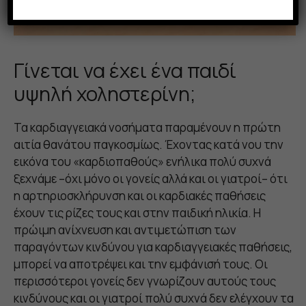
Γίνεται να έχει ένα παιδί
υψηλή χοληστερίνη;
Τα καρδιαγγειακά νοσήματα παραμένουν η πρώτη
αιτία θανάτου παγκοσμίως. Έχοντας κατά νου την
εικόνα του «καρδιοπαθούς» ενήλικα πολύ συχνά
ξεχνάμε –όχι μόνο οι γονείς αλλά και οι γιατροί– ότι
η αρτηριοσκλήρυνση και οι καρδιακές παθήσεις
έχουν τις ρίζες τους και στην παιδική ηλικία. Η
πρώιμη ανίχνευση και αντιμετώπιση των
παραγόντων κινδύνου για καρδιαγγειακές παθήσεις,
μπορεί να αποτρέψει και την εμφάνισή τους. Οι
περισσότεροι γονείς δεν γνωρίζουν αυτούς τους
κινδύνους και οι γιατροί πολύ συχνά δεν ελέγχουν τα