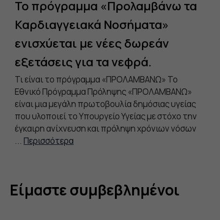
Το πρόγραμμα «Προλαμβάνω τα
Ε
Καρδιαγγειακά Νοσήματα»
π
ενισχύεται με νέες δωρεάν
γ
εξετάσεις για τα νεφρά.
Χ
26
Τι είναι το πρόγραμμα «ΠΡΟΛΑΜΒΑΝΩ» Το
Με
Εθνικό Πρόγραμμα Πρόληψης «ΠΡΟΛΑΜΒΑΝΩ»
επ
είναι μια μεγάλη πρωτοβουλία δημόσιας υγείας
στ
που υλοποιεί το Υπουργείο Υγείας με στόχο την
οπ
έγκαιρη ανίχνευση και πρόληψη χρόνιων νόσων
Δι
...
Περισσότερα
(ΕΔ
Είμαστε συμβεβλημένοι