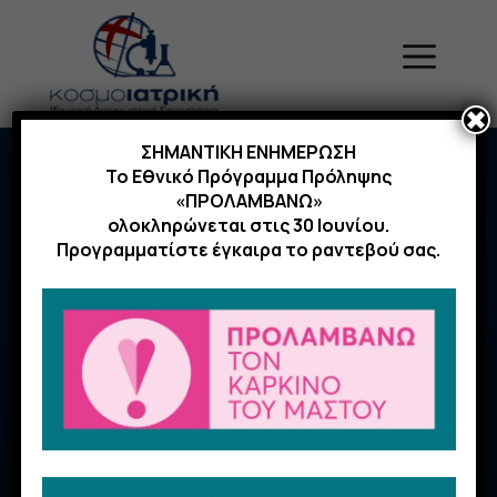
Μετάβαση
σε
Menu
περιεχόμενο
✖
ΣΗΜΑΝΤΙΚΗ ΕΝΗΜΕΡΩΣΗ
Home
|
Νέα
|
Χοληστερίνη στα παιδιά, ένας κρυφός
Το Εθνικό Πρόγραμμα Πρόληψης
κίνδυνος
«ΠΡΟΛΑΜΒΑΝΩ»
ολοκληρώνεται στις 30 Ιουνίου.
Προγραμματίστε έγκαιρα το ραντεβού σας.
16 Οκτωβρίου 2019
Χοληστερίνη στα παιδιά,
ένας κρυφός κίνδυνος