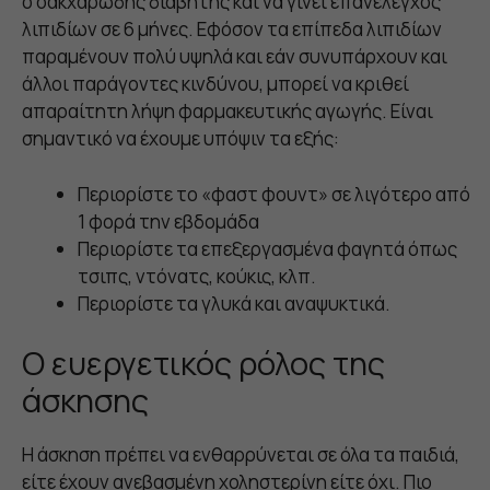
ο σακχαρώδης διαβήτης και να γίνει επανέλεγχος
λιπιδίων σε 6 μήνες. Εφόσον τα επίπεδα λιπιδίων
παραμένουν πολύ υψηλά και εάν συνυπάρχουν και
άλλοι παράγοντες κινδύνου, μπορεί να κριθεί
απαραίτητη λήψη φαρμακευτικής αγωγής. Είναι
σημαντικό να έχουμε υπόψιν τα εξής:
Περιορίστε το «φαστ φουντ» σε λιγότερο από
1 φορά την εβδομάδα
Περιορίστε τα επεξεργασμένα φαγητά όπως
τσιπς, ντόνατς, κούκις, κλπ.
Περιορίστε τα γλυκά και αναψυκτικά.
Ο ευεργετικός ρόλος της
άσκησης
Η άσκηση πρέπει να ενθαρρύνεται σε όλα τα παιδιά,
είτε έχουν ανεβασμένη χοληστερίνη είτε όχι. Πιο