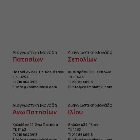
Διαγνωστική Μονάδα
Διαγνωστική Μονάδα
Πατησίων
Σεπολίων
Πατησίων 237, Πλ. Κολιάτσου
,
Αμφιαράου 165, Σεπόλια
T.K. 11254
TK 10443
T:
210 8640918
Τ:
210 8640918
E:
info@kosmoiatriki.com
E:
info@kosmoiatriki.com
Διαγνωστική Μονάδα
Διαγνωστική Μονάδα
Άνω Πατησίων
Ιλίου
Χαλκίδος 12, Άνω Πατήσια
Θηβών 439, Ίλιον
TK 11143
TK 12131
Τ:
210 8640918
Τ:
210 8640918
E:
info@kosmoiatriki.com
E:
info@kosmoiatriki.com