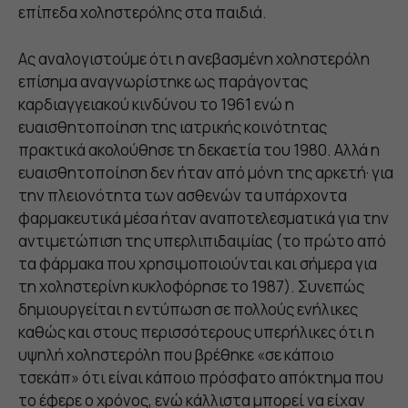
επίπεδα χοληστερόλης στα παιδιά.
Ας αναλογιστούμε ότι η ανεβασμένη χοληστερόλη
επίσημα αναγνωρίστηκε ως παράγοντας
καρδιαγγειακού κινδύνου το 1961 ενώ η
ευαισθητοποίηση της ιατρικής κοινότητας
πρακτικά ακολούθησε τη δεκαετία του 1980. Αλλά η
ευαισθητοποίηση δεν ήταν από μόνη της αρκετή· για
την πλειονότητα των ασθενών τα υπάρχοντα
φαρμακευτικά μέσα ήταν αναποτελεσματικά για την
αντιμετώπιση της υπερλιπιδαιμίας (το πρώτο από
τα φάρμακα που χρησιμοποιούνται και σήμερα για
τη χοληστερίνη κυκλοφόρησε το 1987). Συνεπώς
δημιουργείται η εντύπωση σε πολλούς ενήλικες
καθώς και στους περισσότερους υπερήλικες ότι η
υψηλή χοληστερόλη που βρέθηκε «σε κάποιο
τσεκάπ» ότι είναι κάποιο πρόσφατο απόκτημα που
το έφερε ο χρόνος, ενώ κάλλιστα μπορεί να είχαν