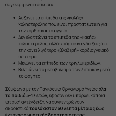
συγκεκριμένα η άσκηση:
Αυξάνει τα επίπεδα της «καλής»
χοληστερόλης που είναι προστατευτική για
την καρδιά και τα αγγεία.
Δεν ελαττώνει τα επίπεδα της «κακής»
χοληστερόλης, αλλά υπάρχουν ενδείξεις ότι
την κάνει λιγότερο «βλαβερή» καρδιαγγειακό
σύστημα.
Μειώνει τα επίπεδα των τριγλυκεριδίων.
Βελτιώνει το μεταβολισμό των λιπιδίων μετά
το φαγητό.
Σύμφωνα με τον Παγκόσμιο Οργανισμό Υγείας
όλα
τα παιδιά 5-17 ετών
, εφόσον δεν υπάρχει κάποια
ιατρική αντένδειξη, να συγκεντρώνουν
αθροιστικά
τουλάχιστον 60 λεπτά μέτριας έως
έντονης σωματικής δραστηριότητας