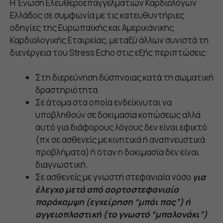
Η Ένωση Ελευθεροεπαγγελματιών Καρδιολόγων
Ελλάδος σε συμφωνία με τις κατευθυντήριες
οδηγίες της Ευρωπαϊκής και Αμερικάνικης
Καρδιολογικής Εταιρείας, μεταξύ άλλων συνιστά τη
διενέργεια του Stress Echo στις εξής περιπτώσεις:
Στη διερεύνηση δύσπνοιας κατά τη σωματική
δραστηριότητα.
Σε άτομα στα οποία ενδείκνυται να
υποβληθούν σε δοκιμασία κοπώσεως αλλά
αυτό για διάφορους λόγους δεν είναι εφικτό
(πχ σε ασθενείς με κινητικά ή αναπνευστικά
προβλήματα) ή όταν η δοκιμασία δεν είναι
διαγνωστική.
Σε ασθενείς με γνωστή στεφανιαία νόσο
για
έλεγχο μετά από αορτοστεφανιαία
παράκαμψη (εγχείρηση “μπάι πας”) ή
αγγειοπλαστική (το γνωστό “μπαλονάκι”)