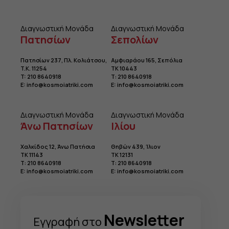
Διαγνωστική Μονάδα
Διαγνωστική Μονάδα
Πατησίων
Σεπολίων
Πατησίων 237, Πλ. Κολιάτσου
,
Αμφιαράου 165, Σεπόλια
T.K. 11254
TK 10443
T:
210 8640918
Τ:
210 8640918
E:
info@kosmoiatriki.com
E:
info@kosmoiatriki.com
Διαγνωστική Μονάδα
Διαγνωστική Μονάδα
Άνω Πατησίων
Ιλίου
Χαλκίδος 12, Άνω Πατήσια
Θηβών 439, Ίλιον
TK 11143
TK 12131
Τ:
210 8640918
Τ:
210 8640918
E:
info@kosmoiatriki.com
E:
info@kosmoiatriki.com
Newsletter
Eγγραφή στo