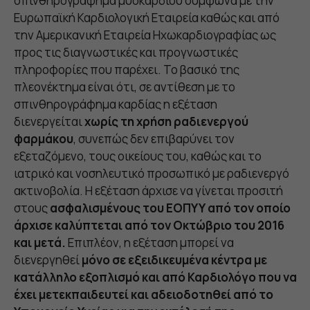
σπινθηρογράφημα μυοκαρδίου σύμφωνα με την
Ευρωπαϊκή Καρδιολογική Εταιρεία καθώς και από
την Αμερικανική Εταιρεία Ηχωκαρδιογραφίας ως
προς τις διαγνωστικές και προγνωστικές
πληροφορίες που παρέχει. Το βασικό της
πλεονέκτημα είναι ότι, σε αντίθεση με το
σπινθηρογράφημα καρδίας η εξέταση
διενεργείται
χωρίς τη χρήση ραδιενεργού
φαρμάκου
, συνεπώς δεν επιβαρύνει τον
εξεταζόμενο, τους οικείους του, καθώς και το
ιατρικό και νοσηλευτικό προσωπικό με ραδιενεργό
ακτινοβολία. Η εξέταση άρχισε να γίνεται προσιτή
στους
ασφαλισμένους του ΕΟΠΥΥ από τον οποίο
άρχισε καλύπτεται από τον Οκτώβριο του 2016
και μετά.
Επιπλέον, η εξέταση μπορεί να
διενεργηθεί
μόνο σε εξειδικευμένα κέντρα με
κατάλληλο εξοπλισμό και από Καρδιολόγο που να
έχει μετεκπαιδευτεί και αδειοδοτηθεί από το