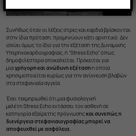
Συνήθως όταν οι λέξεις στρες και καρδιά βρίσκονται
στην ίδια πρόταση, προμηνύουν κάτι αρνητικό. Δεν
ισχύει όμως το ίδιο για την εξέταση της Δυναμικής
Υπερηχοκαρδιογραφίας, ή “Stress Echo” όπως
δημοφιλέστερα αποκαλείται. Πρόκειται για
μια
γρήγορη και ανώδυνη εξέταση
η οποία
χρησιμοποιείται κυρίως για την ανίχνευση βλαβών
στα στεφανιαία αγγεία.
Έχει τεκμηριωθεί ότι μια φυσιολογική
μελέτη Stress Echo εντάσσει τον ασθενή σε
κατηγορία εξαίρετης πρόγνωσης
και συνεπώς η
διενέργεια στεφανιαιογραφίας μπορεί να
αποφευχθεί με ασφάλεια.