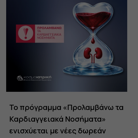
Το πρόγραμμα «Προλαμβάνω τα
Ε
Καρδιαγγειακά Νοσήματα»
π
ενισχύεται με νέες δωρεάν
γ