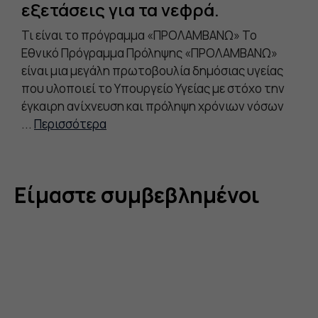
εξετάσεις για τα νεφρά.
Χ
26
Τι είναι το πρόγραμμα «ΠΡΟΛΑΜΒΑΝΩ» Το
Με
Εθνικό Πρόγραμμα Πρόληψης «ΠΡΟΛΑΜΒΑΝΩ»
επ
είναι μια μεγάλη πρωτοβουλία δημόσιας υγείας
στ
που υλοποιεί το Υπουργείο Υγείας με στόχο την
οπ
έγκαιρη ανίχνευση και πρόληψη χρόνιων νόσων
Δι
...
Περισσότερα
(ΕΔ
Είμαστε συμβεβλημένοι