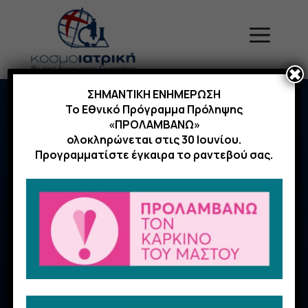
Μετάβαση
σε
Menu
περιεχόμενο
✖
ΣΗΜΑΝΤΙΚΗ ΕΝΗΜΕΡΩΣΗ
Home
|
Νέα
|
Stress Echo: Ένα εξελιγμένο τεστ
Το Εθνικό Πρόγραμμα Πρόληψης
κοπώσεως
«ΠΡΟΛΑΜΒΑΝΩ»
ολοκληρώνεται στις 30 Ιουνίου.
Προγραμματίστε έγκαιρα το ραντεβού σας.
6 Μαΐου 2019
Stress Echo: Ένα
εξελιγμένο τεστ κοπώσεως